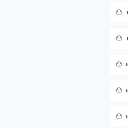
【
【
S
S
S