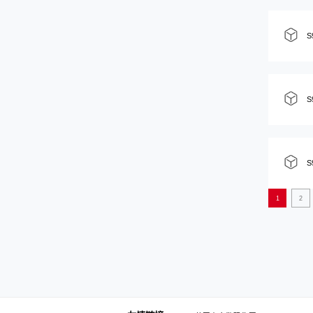
S
S
S
1
2