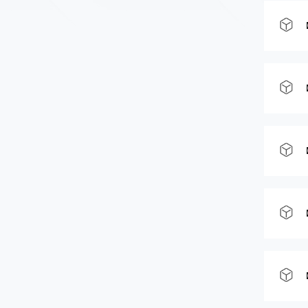
【
【
【
【
【