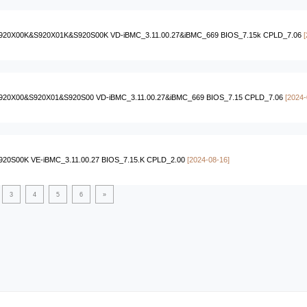
920X00K&S920X01K&S920S00K VD-iBMC_3.11.00.27&iBMC_669 BIOS_7.15k CPLD_7.06
920X00&S920X01&S920S00 VD-iBMC_3.11.00.27&iBMC_669 BIOS_7.15 CPLD_7.06
[2024-
920S00K VE-iBMC_3.11.00.27 BIOS_7.15.K CPLD_2.00
[2024-08-16]
3
4
5
6
»