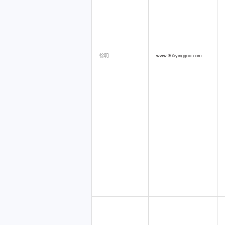
徐明
www.365yingguo.com