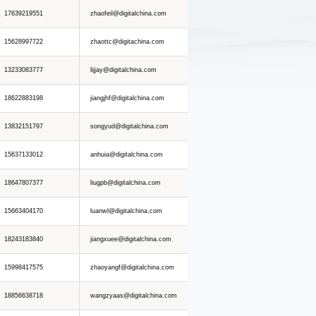
17639219551
zhaofeil@digitalchina.com
15628997722
zhaottc@digitachina.com
13233083777
lijjay@digitalchina.com
18622883198
jiangjhf@digitalchina.com
13832151797
songyud@digitalchina.com
15637133012
anhuia@digitalchina.com
18647807377
liugpb@digitalchina.com
15663404170
luanwl@digitalchina.com
18243183840
jiangxuee@digitalchina.com
15998417575
zhaoyangf@digitalchina.com
18856638718
wangzyaas@digitalchina.com