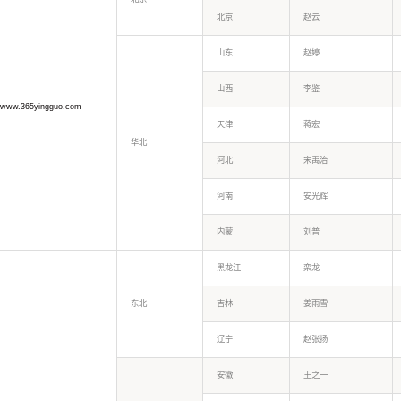
北京
赵云
山东
赵婷
山西
李鉴
www.365yingguo.com
天津
蒋宏
华北
河北
宋禹治
河南
安光辉
内蒙
刘普
黑龙江
栾龙
东北
吉林
姜雨雪
辽宁
赵张扬
安徽
王之一