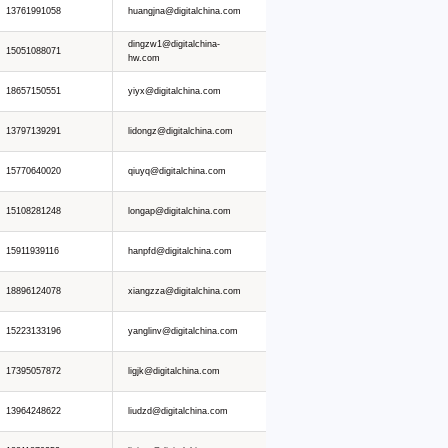
13761991058
huangjna@digitalchina.com
dingzw1@digitalchina-
15051088071
hw.com
18657150551
yiyx@digitalchina.com
13797139291
lidongz@digitalchina.com
15770640020
qiuyq@digitalchina.com
15108281248
longap@digitalchina.com
15911939116
hanpfd@digitalchina.com
18896124078
xiangzza@digitalchina.com
15223133196
yanglinv@digitalchina.com
17395057872
ligjk@digitalchina.com
13964248622
liudzd@digitalchina.com