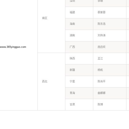
深圳
李啸
福建
蔡紫蓉
南区
海南
陈东浩
湖南
刘伟涛
www.365yingguo.com
广西
庞启欢
陕西
孟江
新疆
杨帆
西北
宁夏
陈肖平
青海
曲娜娜
甘肃
陈博