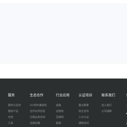
服务
生态合作
行业应用
认证培训
联系我们
服务与支持
ISV软件兼容性
金融
重点赛事
加入我们
服务产品
合作伙伴信息
运营商
校企合作
公司通联
文档
分销业务咨询
互联网
人才认证
工具
总裁信箱
能源
课程培训