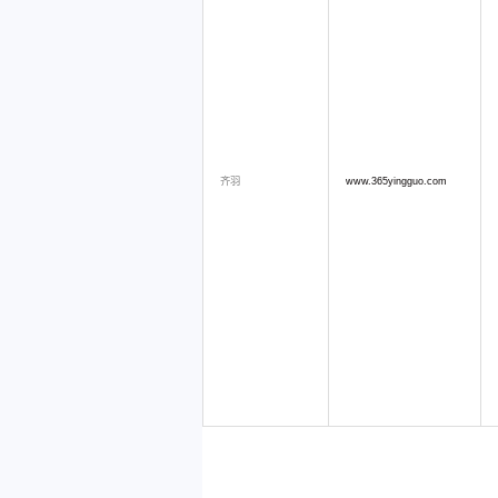
齐羽
www.365yingguo.com