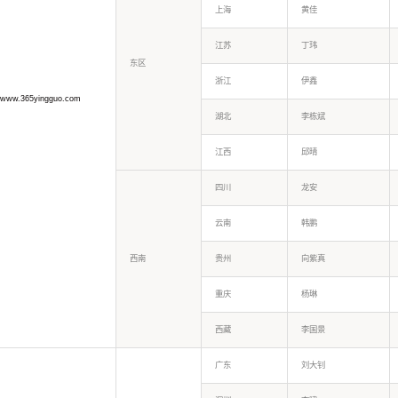
上海
黄佳
江苏
丁玮
东区
浙江
伊鑫
www.365yingguo.com
湖北
李栋斌
江西
邱晴
四川
龙安
云南
韩鹏
西南
贵州
向紫真
重庆
杨琳
西藏
李国景
广东
刘大钊