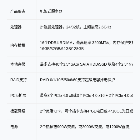
产品形态
机架式服务器
处理器
2*鲲鹏处理器，24/32核，主频最高2.6GHz
16个DDR4 RDIMM，最高速率 3200MT/s；内存保护支持EC
内存插槽
16GB/32GB/64GB/128GB
本地存储
最多支持40个3.5" SAS/ SATA HDD/SSD 以及4个2.5" NVMe
RAID支持
RAID 0/1/10/5/50/6/60支持超级电容掉电保护
PCIe扩展
最多8个PCIe 4.0 x8或3个PCIe 4.0 x16 + 2个PCIe 4.0 x
板载网络
2个灵活IO卡，每个插卡支持4*GE电口或 4*10GE光口或4*2
电源
2个热插拔900W交流，或2000W交流，或1200W直流，或