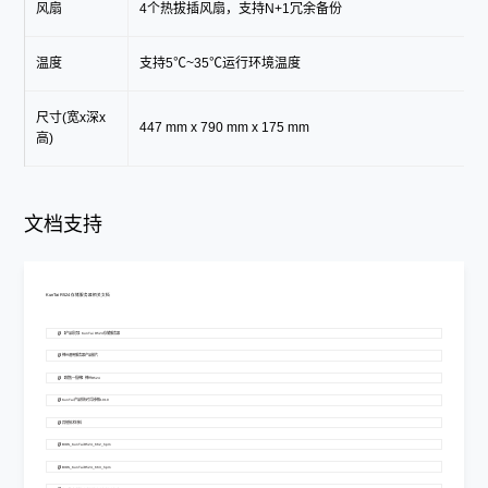
风扇
4个热拔插风扇，支持N+1冗余备份
温度
支持5℃~35℃运行环境温度
尺寸(宽x深x
447 mm x 790 mm x 175 mm
高)
文档支持
KunTai R524 存储服务器相关文档
【产品彩页】KunTai R524存储服务器
神州通用服务器产品胶片
【销售一指禅】神州R524
KunTai产品招标引导参数1010
其他技术材料
BIOS_KunTaiR524_662_hpm
BIOS_KunTaiR524_663_hpm