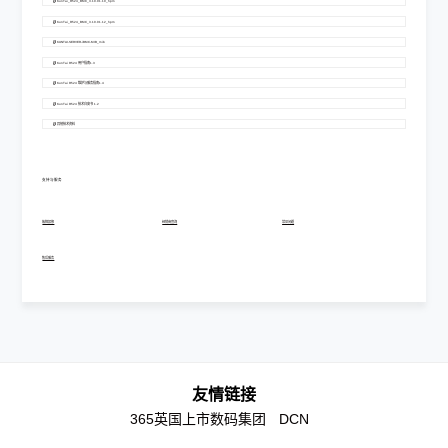
KunTai_R524_BMC_3.10.01.10_hpm
KunTai_R524_BMC_3.10.01.12_hpm
KUNTAI-SERVER-iBMC-MIB_mib
KunTai R524 用户指南1.3
KunTai R524 维护与服务指南1.4
KunTai R524 技术白皮书 1.2
其他技术资料
支持与服务
故障报修
经销商查询
常见问题
售后服务
友情链接
365英国上市数码集团
DCN