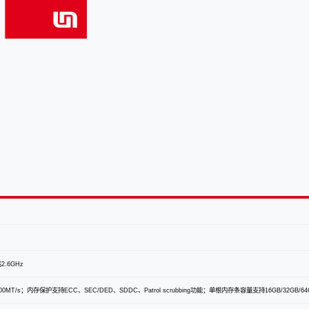
.6GHz
0MT/s；内存保护支持ECC、SEC/DED、SDDC、Patrol scrubbing功能；单根内存条容量支持16GB/32GB/64G