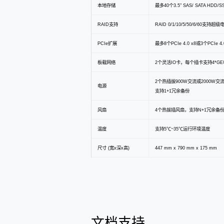
本地存储
最多40个3.5" SAS/ SATA HDD/
RAID支持
RAID 0/1/10/5/50/6/60支持
PCIe扩展
最多8个PCIe 4.0 x8或3个PCIe 4.
板载网络
2个灵活IO卡，每个插卡支持4*GE电
2个热插拔900W交流或2000W交
电源
支持1+1冗余备份
风扇
4个热拔插风扇，支持N+1冗余备
温度
支持5℃~35℃运行环境温度
尺寸 (宽x深x高)
447 mm x 790 mm x 175 mm
文档支持