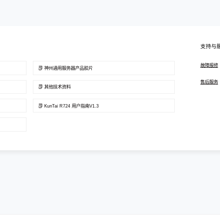
支持与
故障报修
神州通用服务器产品胶片
售后服务
其他技术资料
KunTai R724 用户指南V1.3