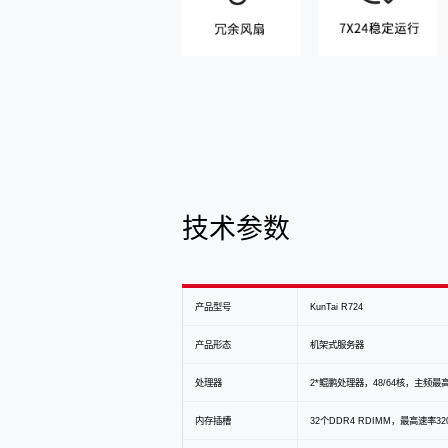
技术参数
产品型号
KunTai R724
产品形态
机架式服务器
处理器
2*鲲鹏处理器，48/64核，主频最高2
内存插槽
32个DDR4 RDIMM，最高速率320