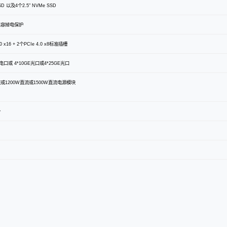
SSD 以及4个2.5" NVMe SSD
超级电容掉电保护
0 x16 + 2个PCIe 4.0 x8标准插槽
口或 4*10GE光口或4*25GE光口
流或1200W直流或1500W直流电源模块
份